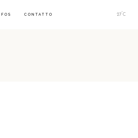
°
IFOS
CONTATTO
27
C