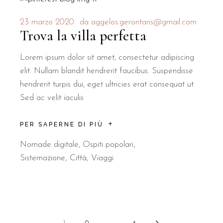
23 marzo 2020
da
aggelos.gerontaris@gmail.com
Trova la villa perfetta
Lorem ipsum dolor sit amet, consectetur adipiscing
elit. Nullam blandit hendrerit faucibus. Suspendisse
hendrerit turpis dui, eget ultricies erat consequat ut.
Sed ac velit iaculis
PER SAPERNE DI PIÙ
Nomade digitale
,
Ospiti popolari
Sistemazione
Città
Viaggi
Navigazione