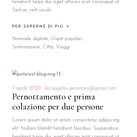
hendrerit turpis dui, eget ultricies erat consequat ut.
Sed ac velit iaculis
PER SAPERNE DI PIÙ
Nomade digitale
,
Ospiti popolari
Sistemazione
Città
Viaggi
7 aprile 2020
da
aggelos.gerontaris@gmail.com
Pernottamento e prima
colazione per due persone
Lorem ipsum dolor sit amet, consectetur adipiscing
elit. Nullam blandit hendrerit faucibus. Suspendisse
hendrerit turpis dui, eget ultricies erat consequat ut.